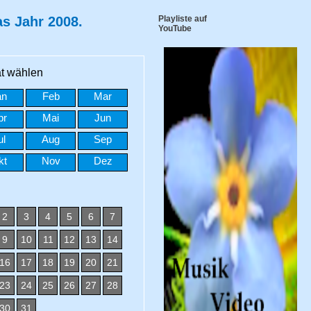
as Jahr 2008.
Playliste auf
YouTube
t wählen
an
Feb
Mar
pr
Mai
Jun
ul
Aug
Sep
kt
Nov
Dez
2
3
4
5
6
7
9
10
11
12
13
14
16
17
18
19
20
21
23
24
25
26
27
28
30
31