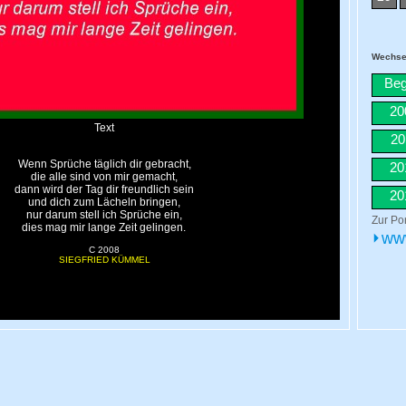
Wechsel
Beg
20
20
20
20
Zur Por
⏵www