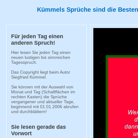
Kümmels Sprüche sind die Besten!
Für jeden Tag einen
anderen Spruch!
Hier lesen Sie jeden Tag einen
neuen lustigen bis sinnreichen
Tagesspruch.
Das Copyright liegt beim Autor
Siegfried Kümmel.
Sie können mit der Auswahl von
Monat und Tag (Schaltflächen im
rechten Kasten) die Sprüche
vergangener und aktueller Tage,
beginnend mit 01.01.2006 abrufen
und durchblättern!
Sie lesen gerade das
Vorwort