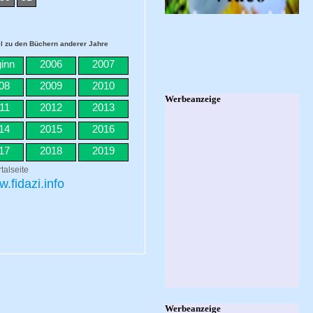
 zu den Büchern anderer Jahre
inn
2006
2007
08
2009
2010
11
2012
2013
14
2015
2016
17
2018
2019
talseite
.fidazi.info