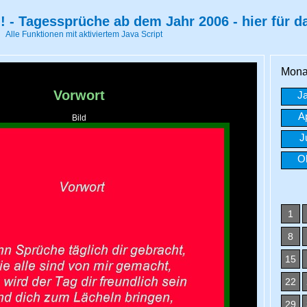
 - Tagessprüche ab dem Jahr 2006 - hier für d
Alle Funktionen mit aktiviertem Java Script
Mona
J
A
J
O
1
8
15
22
29